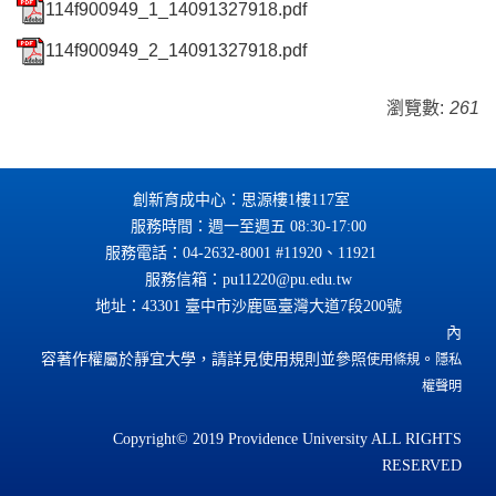
114f900949_1_14091327918.pdf
114f900949_2_14091327918.pdf
瀏覽數:
261
創新育成中心：思源樓1樓117室
週
服務時間
：週
一至
五 08:30-17:00
服務電話
：
04-2632-8001
#11920、11921
服務信箱
：
pu11220@pu.edu.tw
地址：43301 臺中市沙鹿區臺灣大道7段200號
內
容著作權屬於靜宜大學，請詳見使用規則並參照
。
使用條規
隱私
權聲明
Copyright© 2019 Providence University ALL RIGHTS
RESERVED