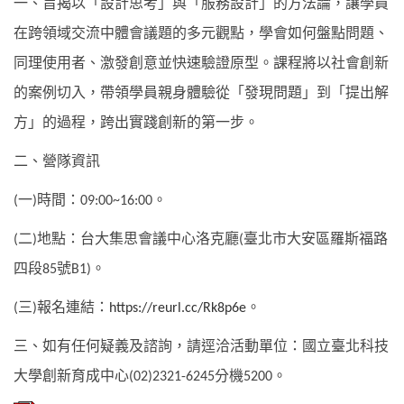
一、旨揭以「設計思考」與「服務設計」的方法論，讓學員
在跨領域交流中體會議題的多元觀點，學會如何盤點問題、
同理使用者、激發創意並快速驗證原型。課程將以社會創新
的案例切入，帶領學員親身體驗從「發現問題」到「提出解
方」的過程，跨出實踐創新的第一步。
二、營隊資訊
一
時間：
。
(
)
09:00~16:00
二
地點：台大集思會議中心洛克廳
臺北市大安區羅斯福路
(
)
(
四段
號
。
85
B1)
三
報名連結：
。
(
)
https://reurl.cc/Rk8p6e
三、如有任何疑義及諮詢，請逕洽活動單位：國立臺北科技
大學創新育成中心
分機
。
(02)2321-6245
5200